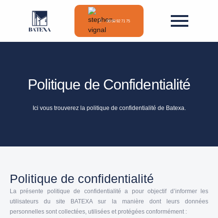
Aller
au
06 68 92 71 75
contenu
Politique de Confidentialité
Ici vous trouverez la politique de confidentialité de Batexa.
Politique de confidentialité
La présente politique de confidentialité a pour objectif d’informer les
utilisateurs du site BATEXA sur la manière dont leurs données
personnelles sont collectées, utilisées et protégées conformément :