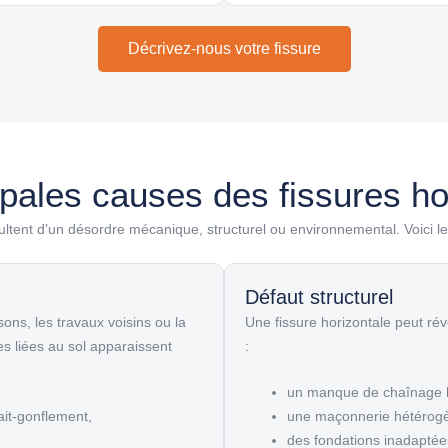
Décrivez-nous votre fissure
ipales causes des fissures ho
ultent d’un désordre mécanique, structurel ou environnemental. Voici l
Défaut structurel
isons, les travaux voisins ou la
Une fissure horizontale peut ré
s liées au sol apparaissent
:
un manque de chaînage h
rait-gonflement,
une maçonnerie hétérog
des fondations inadaptée