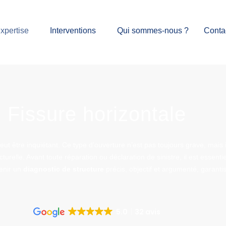
xpertise
Interventions
Qui sommes-nous ?
Conta
Fissure horizontale
ut être inquiétant. Ce type d’ouverture n’est pas toujours grave, mais 
elle. Avant toute réparation ou déclaration de sinistre, il est essentie
enir un
diagnostic de structure
précis, objectif et argumenté, garanti
5.0
32 avis