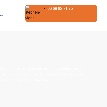
06 68 92 71 75
ct
il peut parfois révéler un affaissement de fondations, un
l de comprendre l’origine de la fissure. Faire appel à un
ssant une prise de décision éclairée.